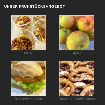
UNSER FRÜHSTÜCKSANGEBOT
Müsli
Äpfel
Schnitzelbrötchen
Brezeln (mit oder Käse)