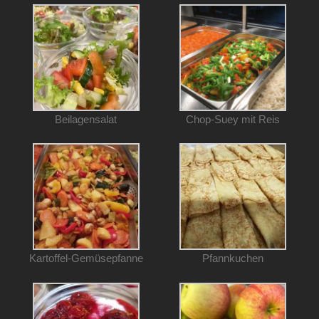
Beilagensalat
Chop-Suey mit Reis
Kartoffel-Gemüsepfanne
Pfannkuchen